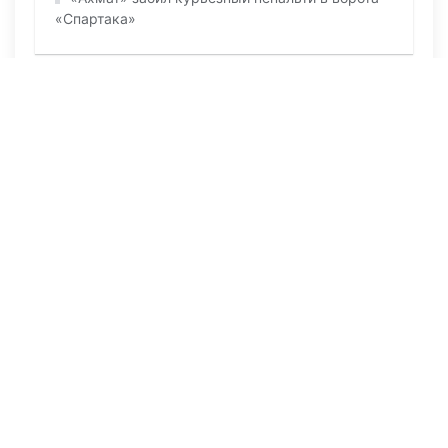
«Спартака»
ПОСЛЕДНИЕ НОВОСТИ
Вчера в 10:39
199
Одна спичка — миллионные убытки: суд
поставил точку в необычном деле
06 августа 2026, 10:18
350