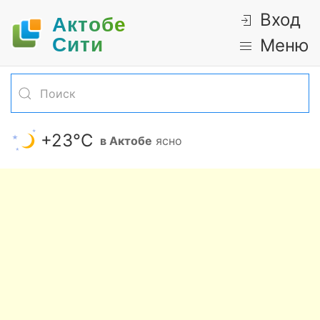
Вход
Актобе
Cити
Меню
+23°С
в Актобе
ясно