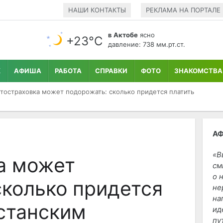
НАШИ КОНТАКТЫ
РЕКЛАМА НА ПОРТАЛЕ
в Актобе
ясно
+23°С
давление: 738 мм.рт.ст.
К
АФИША
РАБОТА
СПРАВКИ
ФОТО
ЗНАКОМСТВА
тостраховка может подорожать: сколько придется платить
А
В
а может
см
о 
сколько придется
не
на
хстанским
ид
пу