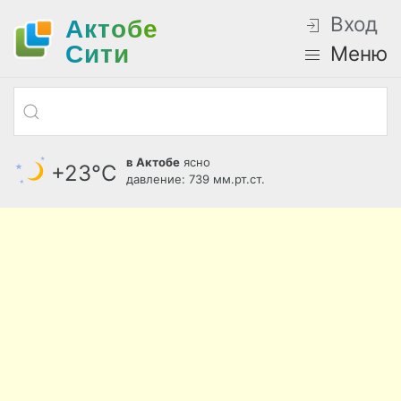
Вход
Актобе
Cити
Меню
в Актобе
ясно
+23°С
давление: 739 мм.рт.ст.