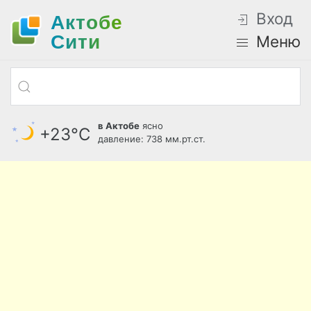
Вход
Актобе
Cити
Меню
в Актобе
ясно
+23°С
давление: 738 мм.рт.ст.