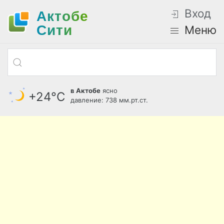
Вход
Актобе
Cити
Меню
в Актобе
ясно
+24°С
давление: 738 мм.рт.ст.