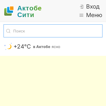
Вход
Актобе
Cити
Меню
+24°С
в Актобе
ясно