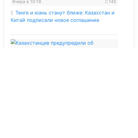
Вчера в 10:18
145
Тенге и юань станут ближе: Казахстан и
Китай подписали новое соглашение
05 августа 2026, 10:06
274
Казахстанцев предупредили об
опасности дипфейков: почему верить
глазам уже нельзя
04 августа 2026, 10:32
392