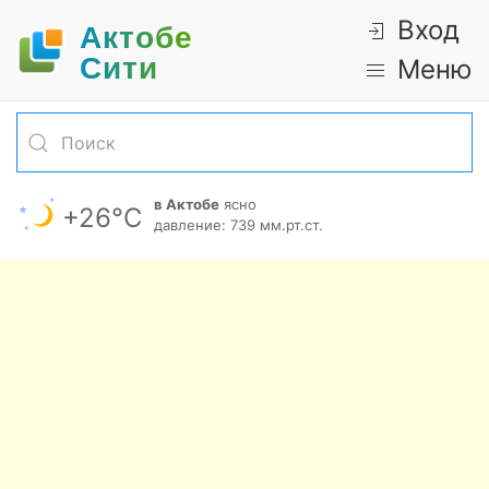
Вход
Актобе
Cити
Меню
в Актобе
ясно
+26°С
давление: 739 мм.рт.ст.