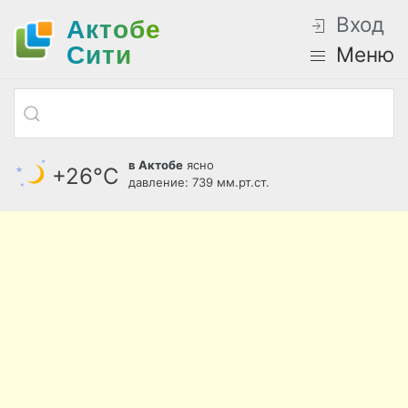
Вход
Актобе
Cити
Меню
в Актобе
ясно
+26°С
давление: 739 мм.рт.ст.