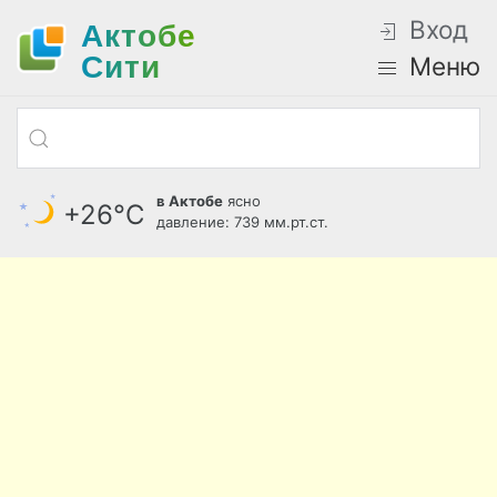
Вход
Актобе
Cити
Меню
в Актобе
ясно
+26°С
давление: 739 мм.рт.ст.