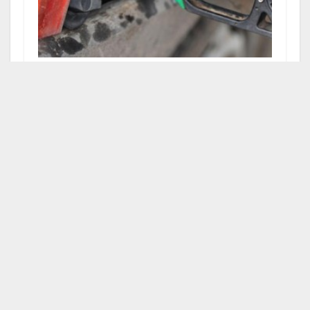
ФТОТ самый. Как уберечь железного коня
от «ослиной мочи»
ПОСЛЕДНИЕ НОВОСТИ
29 июля 2026, 09:57
1089
В страшном ДТП в Актюбинской области
погибли отец пятерых детей и его 11-летний
сын