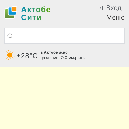
Вход
Актобе
Cити
Меню
в Актобе
ясно
+28°С
давление: 740 мм.рт.ст.