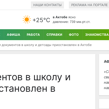
НАШИ КОНТАКТЫ
РЕКЛАМА НА ПОРТАЛЕ
в Актобе
ясно
+25°С
давление: 739 мм.рт.ст.
К
АФИША
РАБОТА
СПРАВКИ
ФОТО
ЗНАКОМСТВА
 документов в школу и детсады приостановлен в Актобе
А
С
нтов в школу и
св
на
становлен в
на