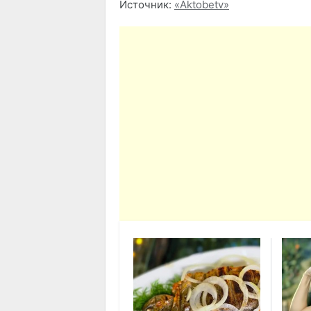
Источник:
«Aktobetv»