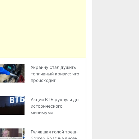
Украину стал душить
топливный кризис: что
происходит
Акции ВТБ рухнули до
исторического
минимума
Гулявшая голой треш-
блогер Брагина вновь