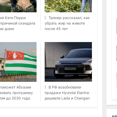
ня Кэти Перри
Тренер рассказал, как
 причиной скандала
убрать жир на животе
ом доме
после 45 лет
поможет Абхазии
В РФ возобновили
зовать программу
продажи Hyundai Elantra:
тия до 2030 года
дешевле Lada и Changan
АР