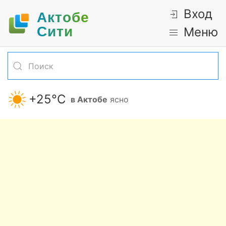
Вход
Актобе
Cити
Меню
+25°С
в Актобе
ясно