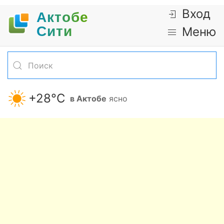
Вход
Актобе
Cити
Меню
+28°С
в Актобе
ясно