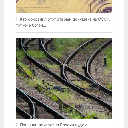
Кто сохранил этот старый документ из СССР,
тот уже богач…
Пашинян пригрозил России судом