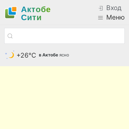
Вход
Актобе
Cити
Меню
+26°С
в Актобе
ясно