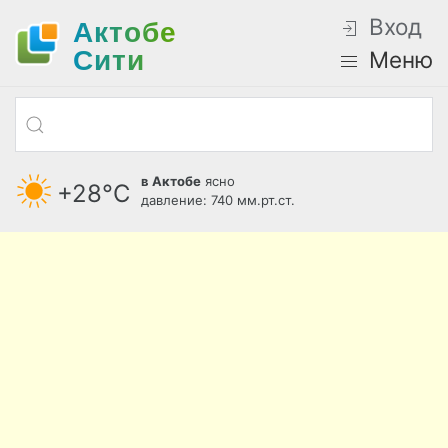
Вход
Актобе
Cити
Меню
в Актобе
ясно
+28°С
давление: 740 мм.рт.ст.