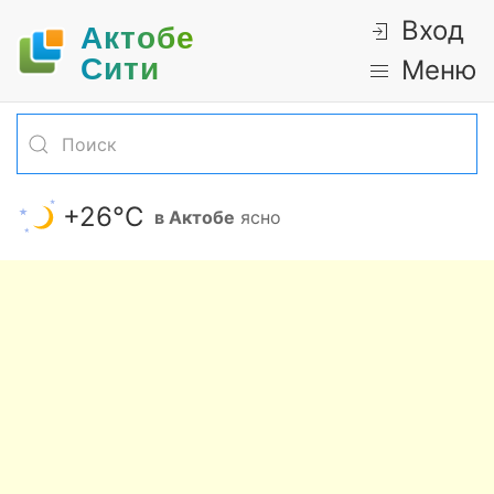
Вход
Актобе
Cити
Меню
+26°С
в Актобе
ясно