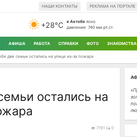
НАШИ КОНТАКТЫ
РЕКЛАМА НА ПОРТАЛЕ
в Актобе
ясно
+28°С
давление: 740 мм.рт.ст.
К
АФИША
РАБОТА
СПРАВКИ
ФОТО
ЗНАКОМСТВА
обе две семьи остались на улице из-за пожара
А
П
семьи остались на
зо
по
пожара
лю
7761
0