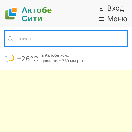
Вход
Актобе
Cити
Меню
в Актобе
ясно
+26°С
давление: 739 мм.рт.ст.