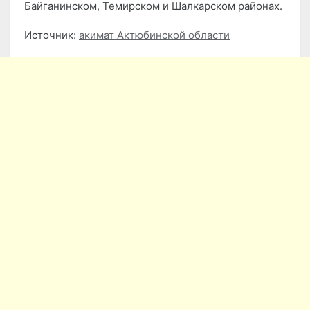
Байганинском, Темирском и Шалкарском районах.
Источник:
акимат Актюбинской области