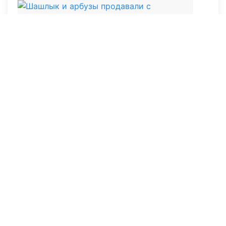
07 июля 2026, 12:41
3712
Шашлык и арбузы продавали с
нарушениями: в Актобе усилили контроль
за стихийной торговлей
23 июня 2026, 00:31
5057
Шторм в Актобе: десятки поваленных
деревьев и сорванные крыши