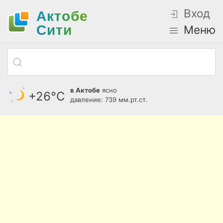
Вход
Актобе
Cити
Меню
в Актобе
ясно
+26°С
давление: 739 мм.рт.ст.