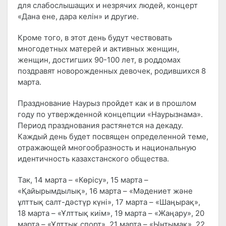
для слабослышащих и незрячих людей, концерт
«Дана ене, дара келін» и другие.
Кроме того, в этот день будут чествовать
многодетных матерей и активных женщин,
женщин, достигших 90-100 лет, в роддомах
поздравят новорожденных девочек, родившихся 8
марта.
Празднование Наурыз пройдет как и в прошлом
году по утвержденной концепции «Наурызнама».
Период празднования растянется на декаду.
Каждый день будет посвящен определенной теме,
отражающей многообразность и национальную
идентичность казахстанского общества.
Так, 14 марта – «Көрісу», 15 марта –
«Қайырымдылық», 16 марта – «Мәдениет және
ұлттық салт-дәстүр күні», 17 марта – «Шаңырақ»,
18 марта – «Ұлттық киім», 19 марта – «Жаңару», 20
марта – «Ұлттық спорт», 21 марта – «Ынтымақ», 22