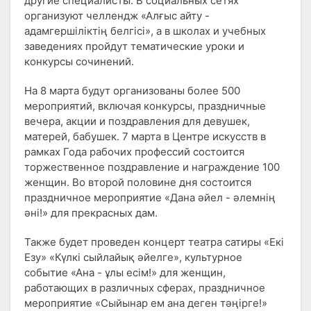
другие специалисты. В социальных сетях
организуют челлендж «Алғыс айту -
адамгершіліктің белгісі», а в школах и учебных
заведениях пройдут тематические уроки и
конкурсы сочинений.
На 8 марта будут организованы более 500
мероприятий, включая конкурсы, праздничные
вечера, акции и поздравления для девушек,
матерей, бабушек. 7 марта в Центре искусств в
рамках Года рабочих профессий состоится
торжественное поздравление и награждение 100
женщин. Во второй половине дня состоится
праздничное мероприятие «Дана әйел - әлемнің
әні!» для прекрасных дам.
Также будет проведен концерт театра сатиры «Екі
Езу» «Күлкі сыйлайық әйелге», культурное
событие «Ана - ұлы есім!» для женщин,
работающих в различных сферах, праздничное
мероприятие «Сыйынар ем ана деген тәңірге!»