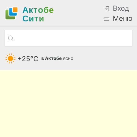
Вход
Актобе
Cити
Меню
+25°С
в Актобе
ясно