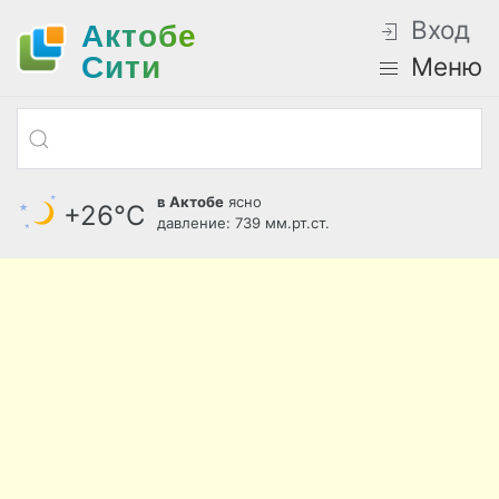
Вход
Актобе
Cити
Меню
в Актобе
ясно
+26°С
давление: 739 мм.рт.ст.