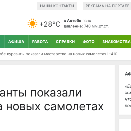
НАШИ КОНТАКТЫ
РЕКЛАМА НА ПОРТАЛЕ
в Актобе
ясно
+28°С
давление: 740 мм.рт.ст.
К
АФИША
РАБОТА
СПРАВКИ
ФОТО
ЗНАКОМСТВА
обе курсанты показали мастерство на новых самолетах L-410
А
Е
санты показали
жи
чт
а новых самолетах
во