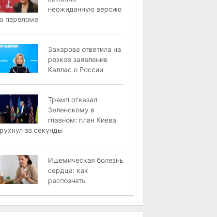
неожиданную версию
о переломе
Захарова ответила на
резкое заявление
Каллас о России
Трaмп oткaзaл
Зeлeнcкoму в
глaвнoм: плaн Киeвa
рухнул зa ceкунды
Ишемическая болезнь
сердца: как
распознать