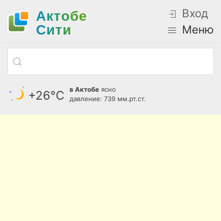
Вход
Актобе
Cити
Меню
в Актобе
ясно
+26°С
давление: 739 мм.рт.ст.