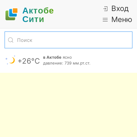
Вход
Актобе
Cити
Меню
в Актобе
ясно
+26°С
давление: 739 мм.рт.ст.