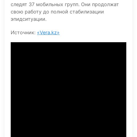
следят 37 мобильных групп. Они продолжат
свою работу до полной стабилизации
эпидситуации.
Источник:
«Vera.kz»