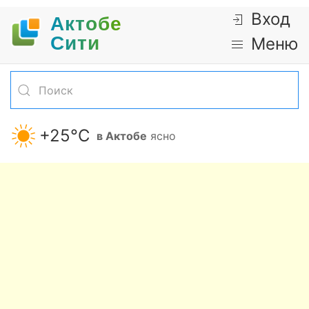
Вход
Актобе
Cити
Меню
+25°С
в Актобе
ясно