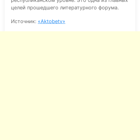
республиканском уровне. Это одна из главных
целей прошедшего литературного форума.
Источник:
«Aktobetv»