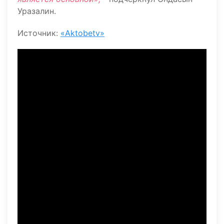
Уразалин.
Источник:
«Aktobetv»