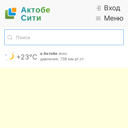
Вход
Актобе
Cити
Меню
в Актобе
ясно
+23°С
давление: 738 мм.рт.ст.