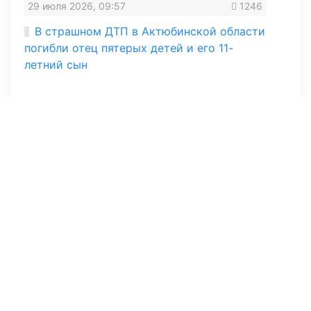
29 июля 2026, 09:57
1246
В страшном ДТП в Актюбинской области
погибли отец пятерых детей и его 11-
летний сын
15 июля 2026, 12:30
2984
В Актобе задержали водителя, который
за три дня 33 раза нарушил правила
дорожного движения