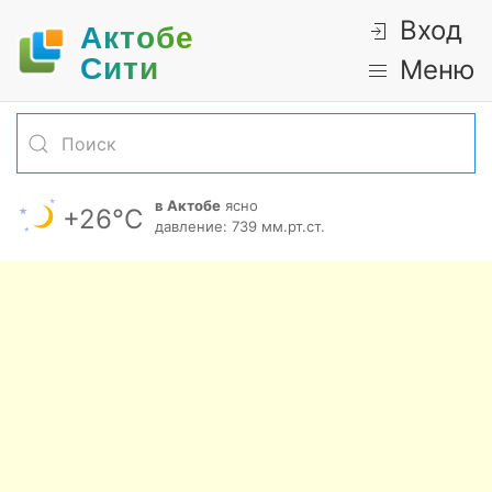
Вход
Актобе
Cити
Меню
в Актобе
ясно
+26°С
давление: 739 мм.рт.ст.