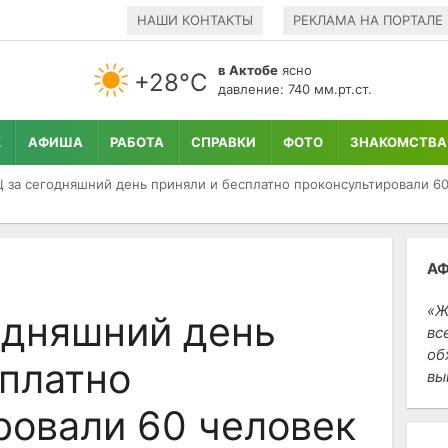
НАШИ КОНТАКТЫ
РЕКЛАМА НА ПОРТАЛЕ
в Актобе
ясно
+28°С
давление: 740 мм.рт.ст.
К
АФИША
РАБОТА
СПРАВКИ
ФОТО
ЗНАКОМСТВА
 за сегодняшний день приняли и бесплатно проконсультировали 6
А
Ж
одняшний день
вс
об
сплатно
вы
ровали 60 человек