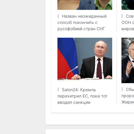
Сов
Назван неожиданный
ООН о
способ покончить с
миров
русофобией стран СНГ
Сбы
Salon24: Кремль
проро
перехитрил EC, пока тот
Жирин
вводил санкции