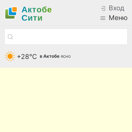
Вход
Актобе
Cити
Меню
+28°С
в Актобе
ясно