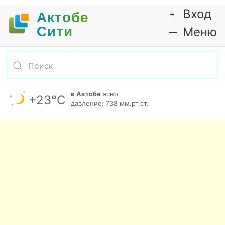
Вход
Актобе
Cити
Меню
в Актобе
ясно
+23°С
давление: 738 мм.рт.ст.