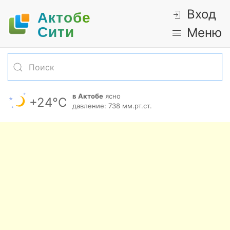
Вход
Актобе
Cити
Меню
в Актобе
ясно
+24°С
давление: 738 мм.рт.ст.