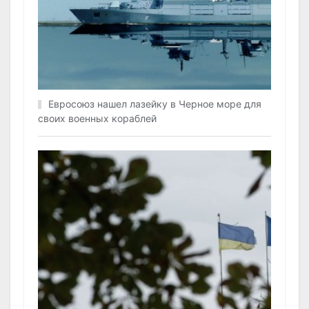
Евросоюз нашел лазейку в Черное море для
своих военных кораблей