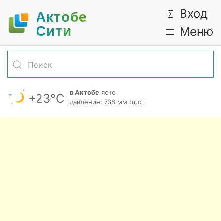
Вход
Актобе
Cити
Меню
в Актобе
ясно
+23°С
давление: 738 мм.рт.ст.