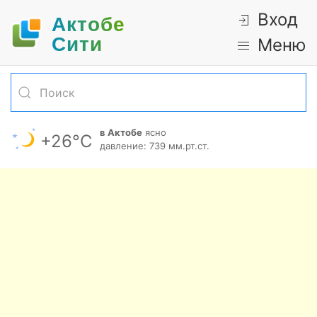
Вход
Актобе
Cити
Меню
в Актобе
ясно
+26°С
давление: 739 мм.рт.ст.