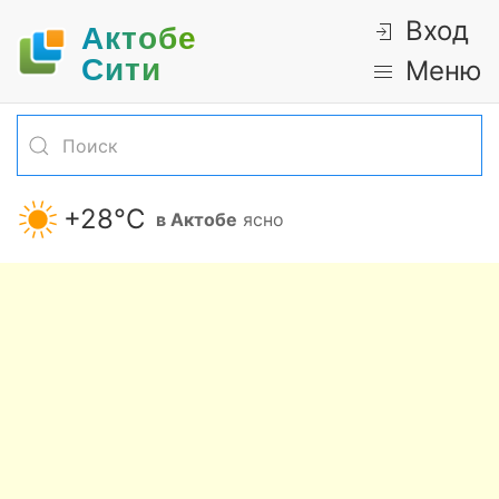
Вход
Актобе
Cити
Меню
+28°С
в Актобе
ясно