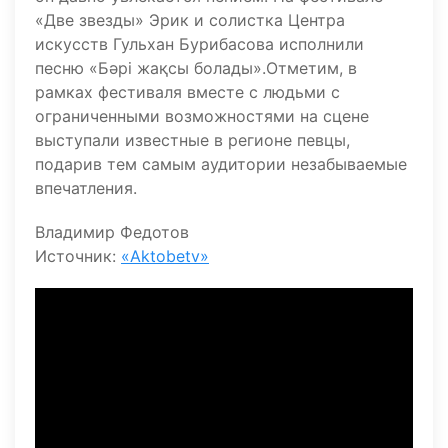
«Две звезды» Эрик и солистка Центра
искусств Гульхан Бурибасова исполнили
песню «Бәрі жақсы болады».Отметим, в
рамках фестиваля вместе с людьми с
ограниченными возможностями на сцене
выступали известные в регионе певцы,
подарив тем самым аудитории незабываемые
впечатления.
Владимир Федотов
Источник:
«Aktobetv»