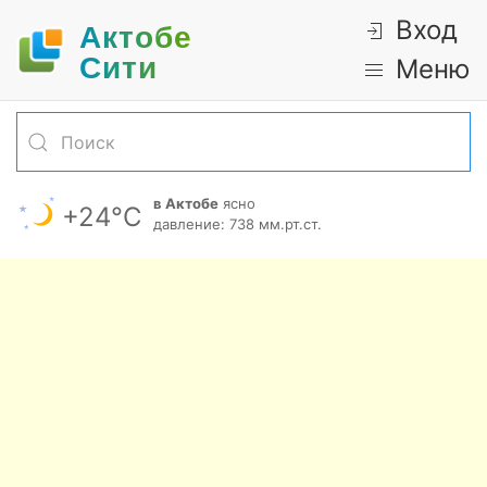
Вход
Актобе
Cити
Меню
в Актобе
ясно
+24°С
давление: 738 мм.рт.ст.