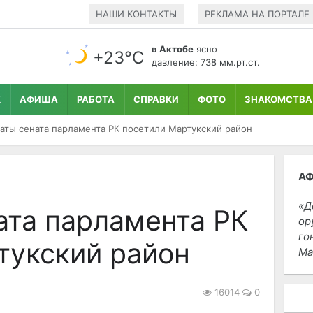
НАШИ КОНТАКТЫ
РЕКЛАМА НА ПОРТАЛЕ
в Актобе
ясно
+23°С
давление: 738 мм.рт.ст.
К
АФИША
РАБОТА
СПРАВКИ
ФОТО
ЗНАКОМСТВА
аты сената парламента РК посетили Мартукский район
А
Д
ата парламента РК
ор
го
тукский район
Ма
16014
0