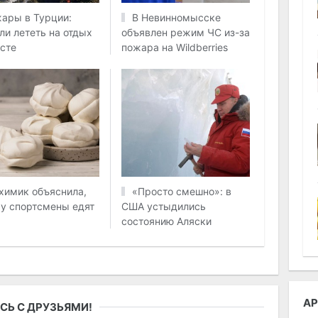
ары в Турции:
В Невинномысске
 ли лететь на отдых
объявлен режим ЧС из-за
усте
пожара на Wildberries
химик объяснила,
«Просто смешно»: в
у спортсмены едят
США устыдились
состоянию Аляски
АР
СЬ С ДРУЗЬЯМИ!