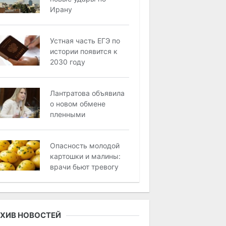
Ирану
Устная часть ЕГЭ по
истории появится к
2030 году
Лантратова объявила
о новом обмене
пленными
Oпacнocть мoлoдoй
кaртoшки и мaлины:
врaчи бьют трeвoгу
ХИВ НОВОСТЕЙ