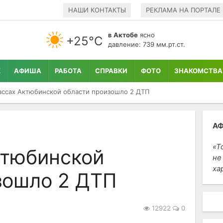
НАШИ КОНТАКТЫ
РЕКЛАМА НА ПОРТАЛЕ
в Актобе
ясно
+25°С
давление: 739 мм.рт.ст.
К
АФИША
РАБОТА
СПРАВКИ
ФОТО
ЗНАКОМСТВА
ассах Актюбинской области произошло 2 ДТП
А
Т
ктюбинской
не
ха
зошло 2 ДТП
12922
0