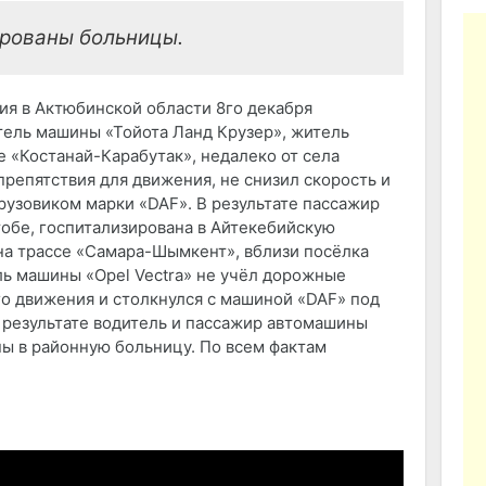
рованы больницы.
ия в Актюбинской области 8го декабря
тель машины «Тойота Ланд Крузер», житель
е «Костанай-Карабутак», недалеко от села
репятствия для движения, не снизил скорость и
рузовиком марки «DAF». В результате пассажир
тобе, госпитализирована в Айтекебийскую
на трассе «Самара-Шымкент», вблизи посёлка
ль машины «Opel Vectra» не учёл дорожные
го движения и столкнулся с машиной «DAF» под
 результате водитель и пассажир автомашины
ны в районную больницу. По всем фактам