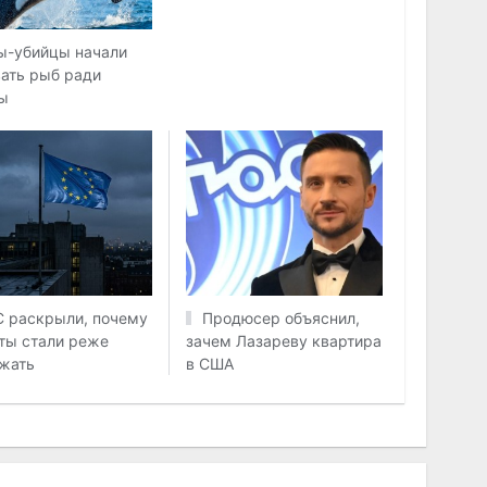
ы-убийцы начали
ать рыб ради
ы
С раскрыли, почему
Продюсер объяснил,
ты стали реже
зачем Лазареву квартира
жать
в США