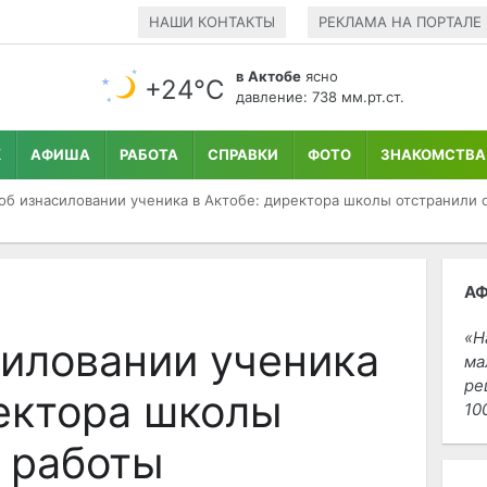
НАШИ КОНТАКТЫ
РЕКЛАМА НА ПОРТАЛЕ
в Актобе
ясно
+24°С
давление: 738 мм.рт.ст.
К
АФИША
РАБОТА
СПРАВКИ
ФОТО
ЗНАКОМСТВА
об изнасиловании ученика в Актобе: директора школы отстранили 
А
Н
силовании ученика
ма
ре
ректора школы
10
т работы