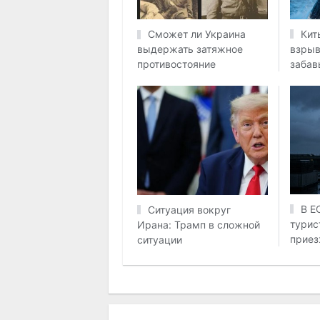
Кит
Сможет ли Украина
взрыв
выдержать затяжное
забав
противостояние
В Е
Ситуация вокруг
турис
Ирана: Трамп в сложной
приез
ситуации