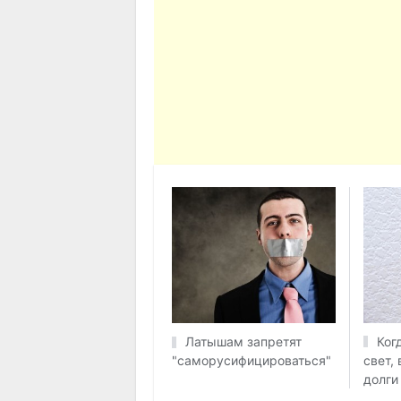
Ког
Латышам запретят
свет, 
"саморусифицироваться"
долги