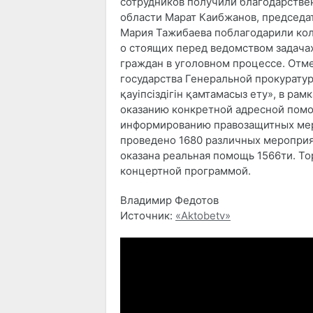
сотрудников получили благодарстве
области Марат Каибжанов, председа
Мария Тажибаева поблагодарили колл
о стоящих перед ведомством задача
граждан в уголовном процессе. Отме
государства Генеральной прокуратур
қауіпсіздігін қамтамасыз ету», в рам
оказанию конкретной адресной помо
информированию правозащитных мер.
проведено 1680 различных мероприя
оказана реальная помощь 1566ти. 
концертной программой.
Владимир Федотов
Источник:
«Aktobetv»