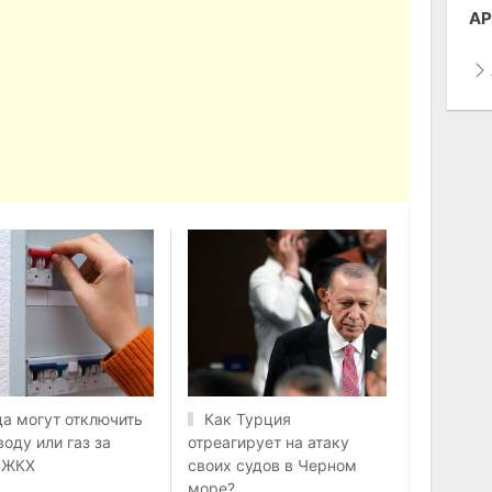
АР
да могут отключить
Как Турция
воду или газ за
отреагирует на атаку
 ЖКХ
своих судов в Черном
море?