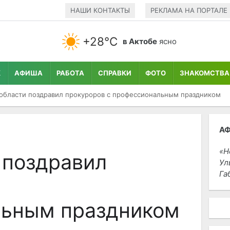
НАШИ КОНТАКТЫ
РЕКЛАМА НА ПОРТАЛЕ
+28°С
в Актобе
ясно
К
АФИША
РАБОТА
СПРАВКИ
ФОТО
ЗНАКОМСТВА
области поздравил прокуроров с профессиональным праздником
А
Н
 поздравил
Ул
Га
льным праздником