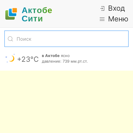
Вход
Актобе
Cити
Меню
в Актобе
ясно
+23°С
давление: 739 мм.рт.ст.