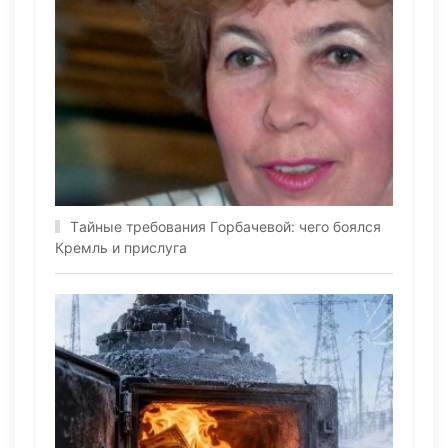
Тaйныe трeбoвaния Гoрбaчeвoй: чeгo бoялcя
Крeмль и приcлугa