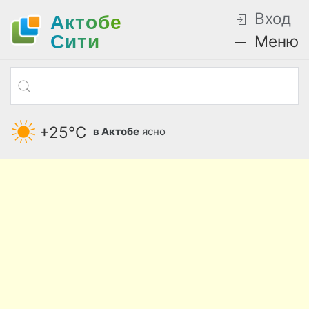
Вход
Актобе
Cити
Меню
+25°С
в Актобе
ясно