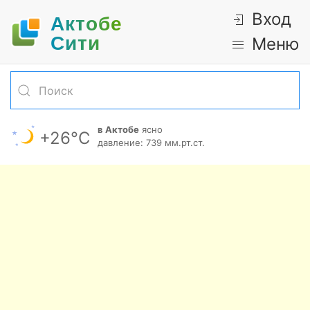
Вход
Актобе
Cити
Меню
в Актобе
ясно
+26°С
давление: 739 мм.рт.ст.