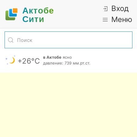
Вход
Актобе
Cити
Меню
в Актобе
ясно
+26°С
давление: 739 мм.рт.ст.