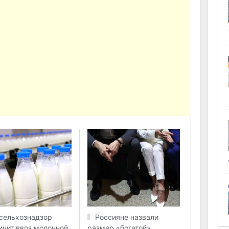
сельхознадзор
Россияне назвали
ичит ввоз молочной
размер «богатой»