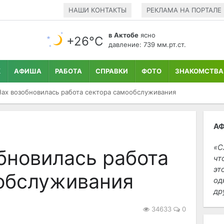
НАШИ КОНТАКТЫ
РЕКЛАМА НА ПОРТАЛЕ
в Актобе
ясно
+26°С
давление: 739 мм.рт.ст.
К
АФИША
РАБОТА
СПРАВКИ
ФОТО
ЗНАКОМСТВА
ах возобновилась работа сектора самообслуживания
А
С
бновилась работа
чт
эт
обслуживания
од
др
34633
0