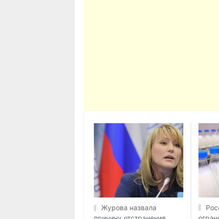
Рос
Журова назвала
огран
причину отстранения