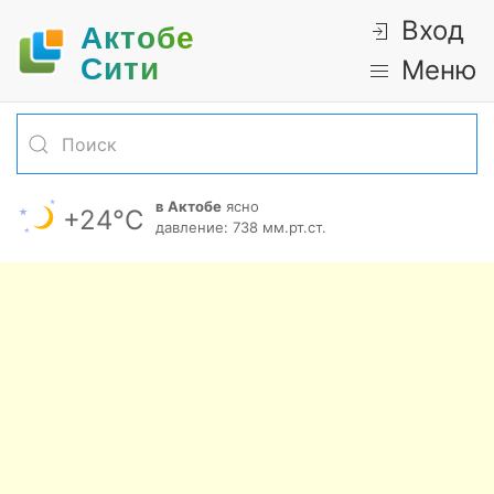
Вход
Актобе
Cити
Меню
в Актобе
ясно
+24°С
давление: 738 мм.рт.ст.