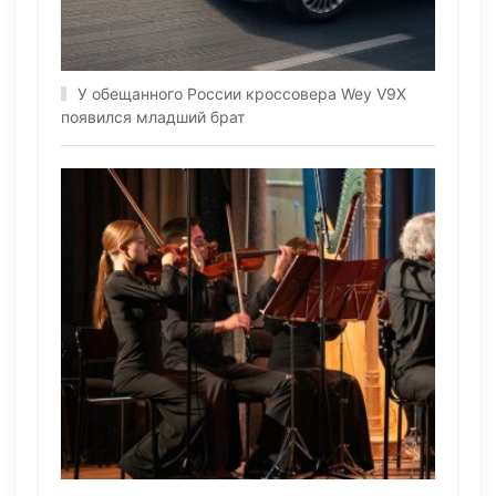
У обещанного России кроссовера Wey V9X
появился младший брат